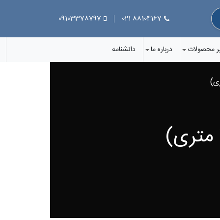
09103378797
88104167 021
ر محصولات
درباره ما
دانشنامه