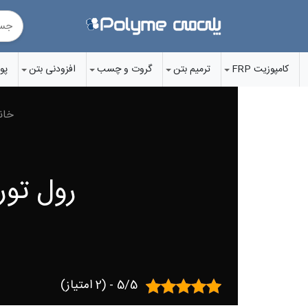
Ski
t
conten
کامپوزیت FRP
ترمیم بتن
گروت‌ و چسب‌
افزودنی‌ بتن
پو
خان
رول توری 80 گرم (عرض یک مت
5/5 - (2 امتیاز)