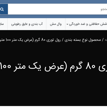
شش‌ حفاظتی و ضد خوردگی
وال مش
آب بندی و عایق رطوبتی
سای
ه
/ محصول نوع بسته بندی / رول توری 80 گرم (عرض یک متر 100 متری)
ر 100 متری)