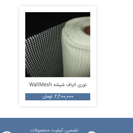
توری الیاف شیشه WallMesh
2,200,000
تومان
تضمین کیفیت محصولات