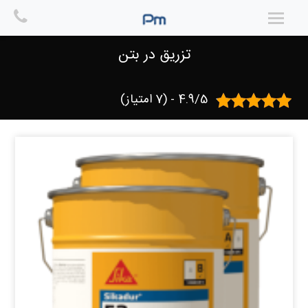
Ski
t
خانه
/
ترمیم بتن
/ تزریق در بتن
conten
تزریق در بتن
4.9/5 - (7 امتیاز)