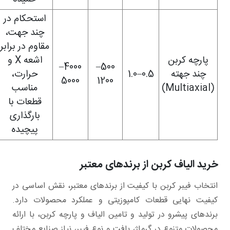
استحکام در
چند جهت،
مقاوم در برابر
پارچه کربن
اشعه X و
4000–
500–
چند جهته
0.5–1.0
حرارت،
5000
1200
(Multiaxial)
مناسب
قطعات با
بارگذاری
پیچیده
خرید الیاف کربن از برندهای معتبر
انتخاب فیبر کربن با کیفیت از برندهای معتبر، نقش اساسی در
کیفیت نهایی قطعات کامپوزیتی و عملکرد محصولات دارد.
برندهای پیشرو در تولید و تامین الیاف و پارچه کربن، با ارائه
محصولات متنوع در گرماژ، بافت و نوع فیبر، نیاز صنایع مختلف