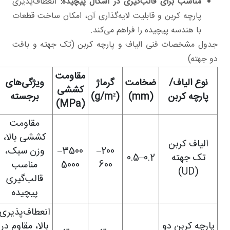
مناسب برای قالب‌گیری در اشکال پیچیده:
انعطاف‌پذیری
پارچه کربن و قابلیت لایه‌گذاری آن، امکان ساخت قطعات
با هندسه پیچیده را فراهم می‌کند.
جدول مشخصات فنی الیاف و پارچه کربن (تک جهته و بافت
دو جهته)
مقاومت
نوع الیاف/
ضخامت
گرماژ
ویژگی‌های
کششی
پارچه کربن
(mm)
(g/m
²
)
برجسته
(MPa)
مقاومت
کششی بالا،
الیاف کربن
200–
3500–
وزن سبک،
تک جهته
0.2–0.5
600
5000
مناسب
(UD)
قالب‌گیری
پیچیده
انعطاف‌پذیری
پارچه کربن دو
بالا، مقاوم در