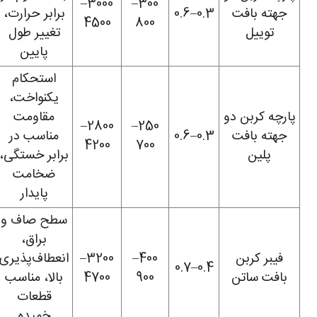
3000–
300–
جهته بافت
0.3–0.6
برابر حرارت،
4500
800
توییل
تغییر طول
پایین
استحکام
یکنواخت،
پارچه کربن دو
مقاومت
2800–
250–
جهته بافت
0.3–0.6
مناسب در
4200
700
پلین
برابر خستگی،
ضخامت
پایدار
سطح صاف و
براق،
فیبر کربن
400–
3200–
انعطاف‌پذیری
0.4–0.7
بافت ساتن
900
4700
بالا، مناسب
قطعات
خمیده