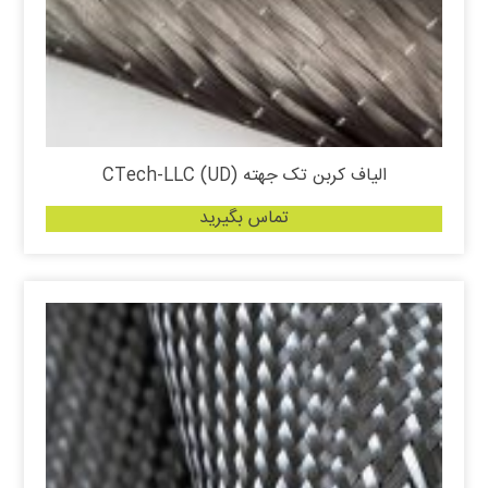
الیاف کربن تک جهته (UD) CTech-LLC
تماس بگیرید