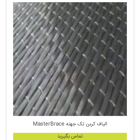
الیاف کربن تک جهته MasterBrace
تماس بگیرید