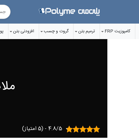
Ski
t
conten
کامپوزیت FRP
ترمیم بتن
گروت‌ و چسب‌
افزودنی‌ بتن
پو
ملا
4.8/5 - (5 امتیاز)