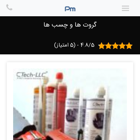
Ski
t
خانه
/ گروت ها و چسب ها
conten
گروت ها و چسب ها
4.8/5 - (5 امتیاز)