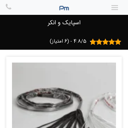
Ski
t
خانه
/
کامپوزیت FRP
/
الیاف FRP
/ اسپایک و انکر
conten
اسپایک و انکر
4.8/5 - (6 امتیاز)