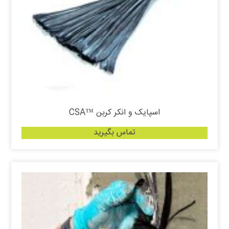
اسپایک و انکر کربن ™CSA
تماس بگیرید