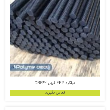
میلگرد FRP کربن ™CRR
تماس بگیرید