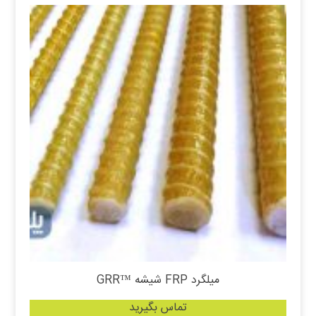
میلگرد FRP شیشه ™GRR
تماس بگیرید