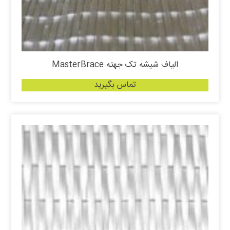
الیاف شیشه تک جهته MasterBrace
تماس بگیرید