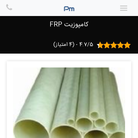
Ski
t
خانه
/
کامپوزیت FRP
/ برگه 2
conten
کامپوزیت FRP
4.7/5 - (4 امتیاز)