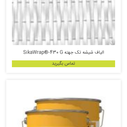
الیاف شیشه تک جهته SikaWrap®-430 G
تماس بگیرید