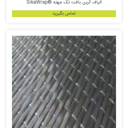
الیاف کربن بافت تک جهته ®SikaWrap
تماس بگیرید