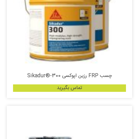
چسب FRP رزین اپوکسی Sikadur®-300
تماس بگیرید