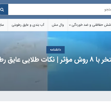
شش‌ حفاظتی و ضد خوردگی
وال مش
آب بندی و عایق رطوبتی
سای
دانشنامه
ی عایق رطوبتی استخر