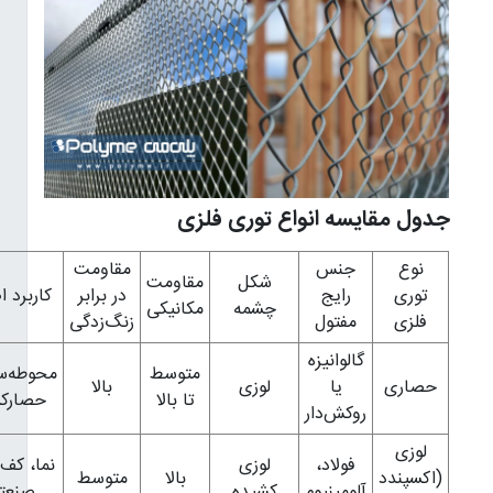
جدول مقایسه انواع توری فلزی
نوع
جنس
مقاومت
شکل
مقاومت
توری
رایج
در برابر
کاربرد اصلی
چشمه
مکانیکی
فلزی
مفتول
زنگ‌زدگی
گالوانیزه
متوسط
محوطه‌سازی،
حصاری
یا
لوزی
بالا
تا بالا
حصارکشی
روکش‌دار
لوزی
فولاد،
لوزی
نما، کف‌پوش
(اکسپندد
بالا
متوسط
آلومینیوم
کشیده
صنعتی