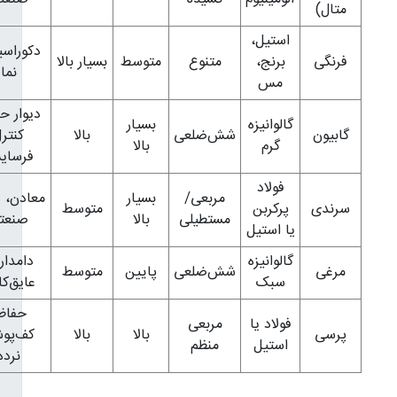
متال)
استیل،
دکوراسیون،
فرنگی
برنج،
متنوع
متوسط
بسیار بالا
نما
مس
دیوار حائل،
گالوانیزه
بسیار
گابیون
شش‌ضلعی
بالا
کنترل
گرم
بالا
فرسایش
فولاد
مربعی/
بسیار
معادن، سرند
سرندی
پرکربن
متوسط
مستطیلی
بالا
صنعتی
یا استیل
گالوانیزه
دامداری،
مرغی
شش‌ضلعی
پایین
متوسط
سبک
عایق‌کاری
حفاظ،
فولاد یا
مربعی
پرسی
بالا
بالا
کف‌پوش،
استیل
منظم
نرده