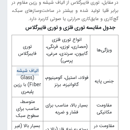
در مقابل، توری فایبرگلاس از الیاف شیشه و رزین مقاوم در
برابر قلیا تولید شده و بیشتر در ساخت‌وسازهای سبک،
گچ‌کاری و عایق‌کاری حرارتی یا صوتی کاربرد دارد.
جدول مقایسه توری فلزی و توری فایبرگلاس
انواع توری فلزی
(حصاری، لوزی، فرنگی،
توری
ویژگی‌ها
گابیون، سرندی، مرغی،
فایبرگلاس
پرسی)
الیاف شیشه
فولاد، استیل، آلومینیوم،
(Glass
جنس پایه
گالوانیزه، برنز
Fiber) با رزین
پلیمری
متوسط،
مقاومت
بسیار بالا، مناسب برای
مناسب برای
مکانیکی
فشار و ضربه
سطوح سبک
مقاومت در
بسیار بالا (غیر
بسته به نوع فلز (بالا در