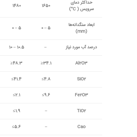
حداکثر دمای
1480
1650
سرویس (
C°
)
ابعاد سنگدانه‌ها
5 – 0
5 – 0
)
mm
(
درصد آب مورد نیاز
–
10.5 – 10
48.3≤
34.1≤
Al2O3
41.4≥
4.8≥
SiO2
2.1≥
9.6≥
Fe2
O3
1.9≥
–
TiO
2
5.6≥
–
Cao