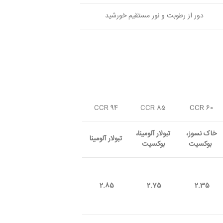
دور از رطوبت و نور مستقیم خورشید
CCR 94
CCR 85
CCR 60
خاک نسوز،
تبولار آلومینا،
تبولار آلومینا
بوکسیت
بوکسیت
2.85
2.75
2.35