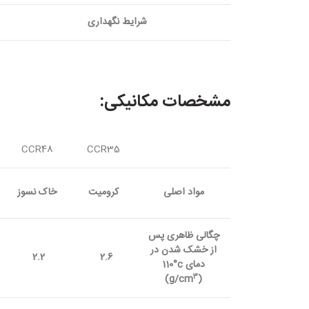
شرایط نگهداری
مشخصات مکانیکی:
CCR48
CCR35
مواد اصلی
کرومیت
خاک نسوز
چگالی ‏ظاهری ‏پس
‏از ‏خشک ‏شدن ‏در
2.6
‏دمای c°‏‏
110
3
)
(g/cm