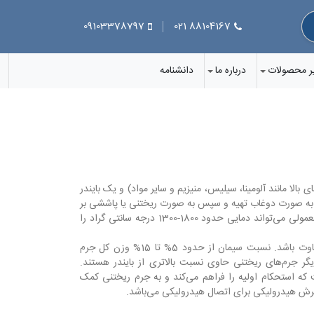
09103378797
88104167 021
ر محصولات
درباره ما
دانشنامه
بالا مانند آلومینا، سیلیس، منیزیم و سایر مواد) و یک بایندر
ل به صورت دوغاب تهیه و سپس به صورت ریختنی یا پاششی بر
روی سطح اعمال می‌شود تا پوشش مستحکمی ایجاد کند. جرم ریختنی معمولی می‌تواند دمایی حدود 1800-1300 درجه سانتی گراد را
مقدار سیمان یا بایندر در جرم نسوز معمولی می‌تواند بسته به کاربرد متفاوت باشد. نسبت سیمان از حدود 5% تا 15% وزن کل جرم
گر جرم‌های ریختنی حاوی نسبت بالاتری از بایندر هستند.
لومینات کلسیم (CAC) تشکیل شده است که استحکام اولیه را فراهم می‌کند و به جرم ریختنی کمک
یرش هیدرولیکی برای اتصال هیدرولیکی می‌باشد.