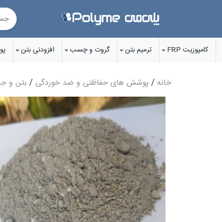
Ski
t
conten
کامپوزیت FRP
ترمیم بتن
گروت‌ و چسب‌
افزودنی‌ بتن
پو
خانه
/
پوشش های حفاظتی و ضد خوردگی
/
بتن و جر