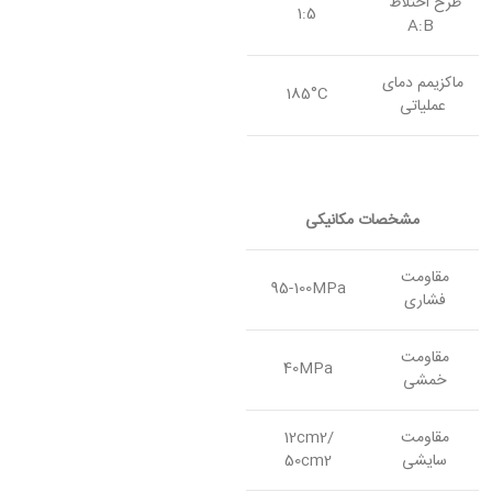
طرح اختلاط
1:5
A:B
ماکزیمم دمای
185°C
عملیاتی
مشخصات مکانیکی
مقاومت
95-100MPa
فشاری
مقاومت
40MPa
خمشی
مقاومت
12cm2/
سایشی
50cm2