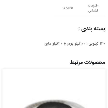
مقاومت
15MPa
کششی
بسته بندی :
120 کیلویی : 100کیلو پودر + 20کیلو مایع
محصولات مرتبط