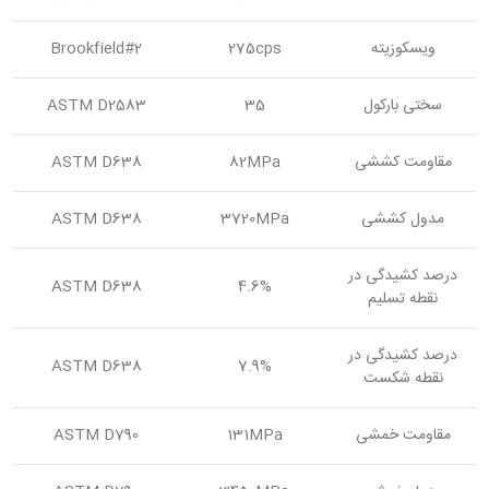
ویسکوزیته
275cps
Brookfield#2
سختی بارکول
35
ASTM D2583
مقاومت کششی
82MPa
ASTM D638
مدول کششی
3720MPa
ASTM D638
درصد کشیدگی در
ASTM D638
4.6%
نقطه تسلیم
درصد کشیدگی در
ASTM D638
7.9%
نقطه شکست
مقاومت خمشی
131MPa
ASTM D790