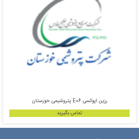
رزین اپوکسی E06 پتروشیمی خوزستان
تماس بگیرید