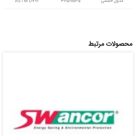
مدول خمشی
3450MPa
ASTM D790
محصولات مرتبط