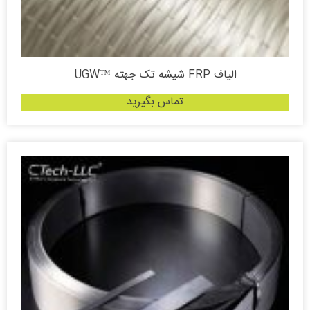
الیاف FRP شیشه تک جهته ™UGW
تماس بگیرید