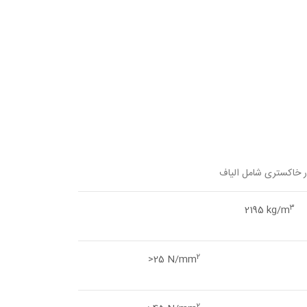
ر خاکستری شامل الیاف
3
2195 kg/m
2
>25 N/mm
2