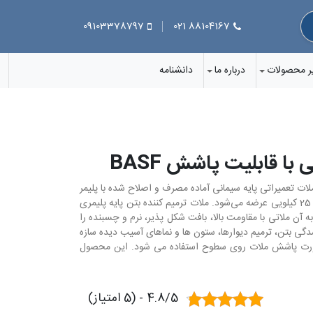
09103378797
88104167 021
ر محصولات
درباره ما
دانشنامه
با قابلیت پاشش BASF
 کننده بتن پایه پلیمری با قابلیت پاشش شرکت BASF یک ملات تعمیراتی پایه سیمانی آماده مصرف و اصلاح شده با پلیمر
است. این محصول با نام تجاری MasterEmaco® S 488 در بسته‌های 25 کیلویی عرضه می‌شود. ملات ترمیم کننده بتن پایه پلیمری
آن ملاتی با مقاومت بالا، بافت شکل پذیر، نرم و چسبنده را
 بتن، ترمیم دیوارها، ستون ها و نماهای آسیب دیده سازه
ورت پاشش ملات روی سطوح استفاده می شود. این محصول
4.8/5 - (5 امتیاز)