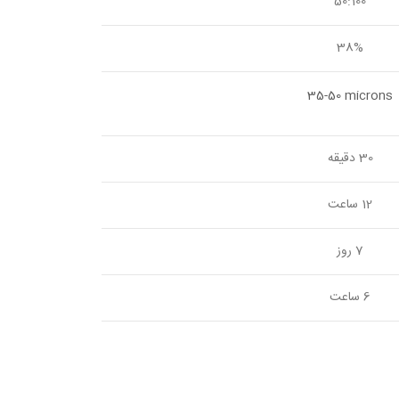
50:100
38%
35-50 microns
30 دقیقه
12 ساعت
7 روز
6 ساعت