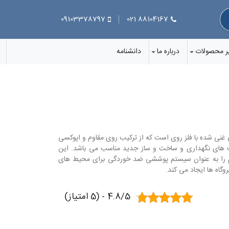
09103378797
88104167 021
ر محصولات
درباره ما
دانشنامه
 شرکت CTech-LLC یک پرایمر اپوکسی غنی شده با فلز روی است که از ترکیب روی مقاوم و اپوکسی
 های نگهداری و ساخت و ساز جدید مناسب می باشد. این
مم را به عنوان سیستم پوششی ضد خوردگی برای محیط های
گاه ها ایجاد می کند.
4.8/5 - (5 امتیاز)