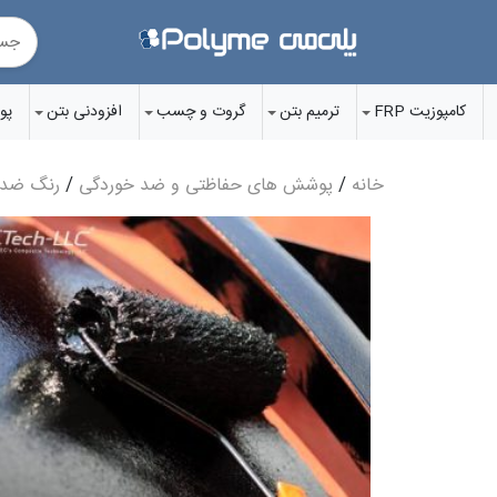
Ski
t
conten
کامپوزیت FRP
ترمیم بتن
گروت‌ و چسب‌
افزودنی‌ بتن
پو
خانه
/
پوشش های حفاظتی و ضد خوردگی
/
رنگ ضد 