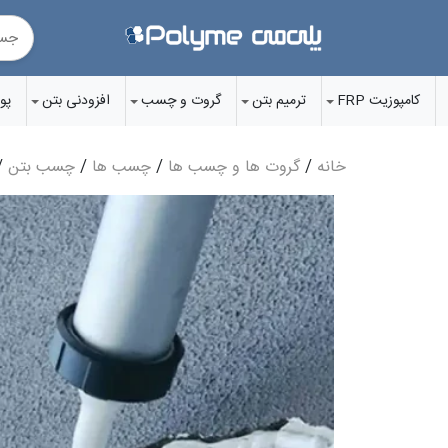
Ski
t
conten
کامپوزیت FRP
ترمیم بتن
گروت‌ و چسب‌
افزودنی‌ بتن
پو
خانه
/
گروت ها و چسب ها
/
چسب ها
/
چسب بتن
/