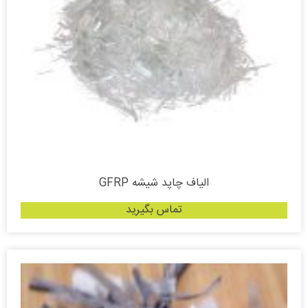
الیاف چاپد شیشه ‏GFRP‏
تماس بگیرید