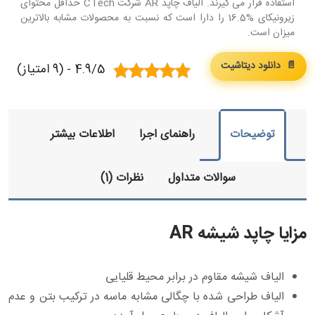
استفاده قرار می گیرند. الیاف چاپد AR شرکت CTech حداقل محتوای
زیرونیکای %16.5 را دارا است که نسبت به محصولات مشابه بالاترین
میزان است.
📄 دانلود دیتاشیت
4.9/5 - (9 امتیاز)
توضیحات
راهنمای اجرا
اطلاعات بیشتر
سوالات متداول
نظرات (1)
مزایا چاپد شیشه AR
الیاف شیشه مقاوم در برابر محیط قلیایی
الیاف طراحی شده با چگالی مشابه ماسه در ترکیب بتن و عدم