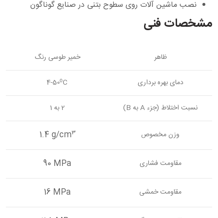
نصب ماشین آلات روی سطوح بتنی در صنایع گوناگون
مشخصات فنی
ظاهر
خمیر طوسی رنگ
o
دمای بهره برداری
C
4-50
نسبت اختلاط (جزء A به B)
2 به 1
3
1.4 g/cm
وزن مخصوص
90 MPa
مقاومت فشاری
16 MPa
مقاومت خمشی