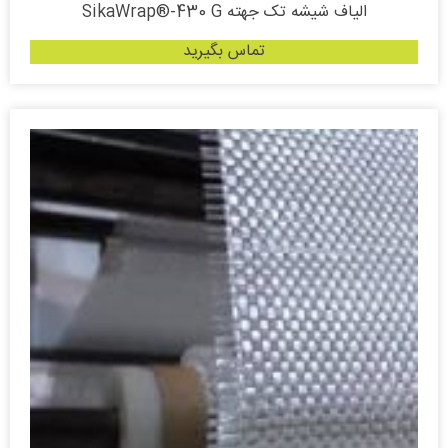
الیاف شیشه تک جهته SikaWrap®-430 G
تماس بگیرید