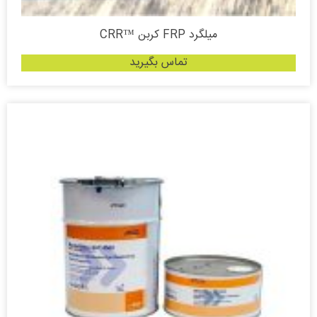
میلگرد FRP کربن ™CRR
تماس بگیرید