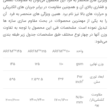
ویژگی های منحصر به فرد این محصول می‌توان به مقاومت کششی
و فشاری بالای آن و همچنین مقاومت در برابر جریان های الکتریکی
و حرارت های بالا نیز نام برد. همین ویژگی های منحصر به فرد آن
را به یکی از مهمترین محصولات در بحث مقاوم سازی سازه ها
تبدیل نموده است. مشخصات فنی این محصول با توجه به تفاوت
وزن آنها در چهار نوع مختلف طبق مشخصات جدول زیر طبقه بندی
می‌شود:
واحد
110™ARFM
125™ARFM
145™ARFM
وزن نهایی
gsm
110
125
145
ابعاد توری
Per
5*5
2.5*2.5
6*4
2
مش
inch
مقاومت
N/50
کششی‌تار/
1700/1600
2400/2400
2000/2000
mm
پود