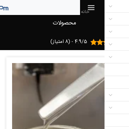
خانه
/
محصولات
/ برگه 14
محصولات
4.9/5 - (8 امتیاز)