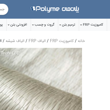
Ski
t
conten
کامپوزیت FRP
ترمیم بتن
گروت‌ و چسب‌
افزودنی‌ بتن
پو
خانه
/
کامپوزیت FRP
/
الیاف FRP
/
الیاف شیشه
/ الیاف FRP ش