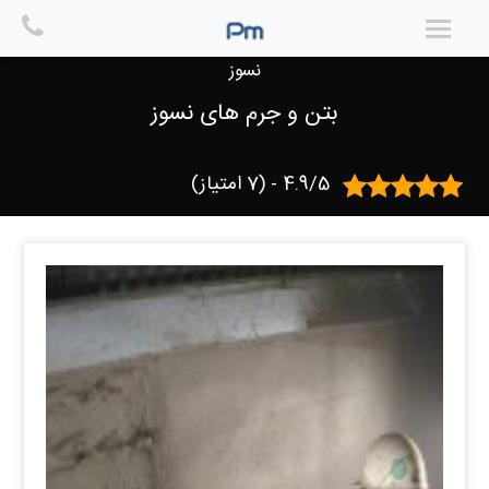
Ski
t
خانه
/
پوشش های حفاظتی و ضد خوردگی
/ بتن و جرم های
conten
نسوز
بتن و جرم های نسوز
4.9/5 - (7 امتیاز)